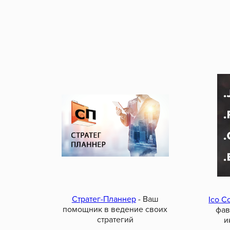
Стратег-Планнер
- Ваш
Ico C
помощник в ведение своих
фав
стратегий
и