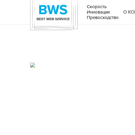
Скорость
О К
Инновации
Превосходство